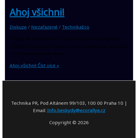
Ahoj všichni!
Diskuze
/
Nezařazené
/
TechnikaEco
Vítejte ve WordPressu. Toto je váš první příspěvek.
Můžete ho upravit, nebo smazat a postupně pak začít
s tvorbou vlastního webu.
Ahoj všichni!
Číst více »
Technika PR, Pod Altánem 99/103, 100 00 Praha 10 |
Email:
Info.beskydy@ecorallye.cz
Copyright © 2026