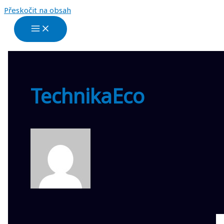
Přeskočit na obsah
TechnikaEco